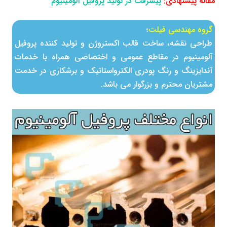
مقاله پیشنهادی:
پیشرفت در تولید پروفیل آلومینیوم
گروه مهندسی فیلت
؛
طراحی نقشه، ساخت قالب اكستروژن و تولید كننده پروفیل
آلومینیوم در مقاطع عمومی و اختصاصی همراه با خدمات
آندایزینگ و رنگ پودری الکترواستاتیک و برشکاری در خدمت
مشتریان محترم و بزرگوار می باشد.