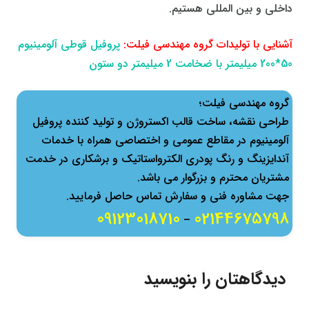
داخلی و بین المللی هستیم.
آشنایی با تولیدات گروه مهندسی فیلت:
پروفیل قوطی آلومینیوم
50*200 میلیمتر با ضخامت 2 میلیمتر دو ستون
گروه مهندسی فیلت؛
طراحی نقشه، ساخت قالب اكستروژن و تولید كننده پروفیل
آلومینیوم در مقاطع عمومی و اختصاصی همراه با خدمات
آندایزینگ و رنگ پودری الکترواستاتیک و برشکاری در خدمت
مشتریان محترم و بزرگوار می باشد.
جهت مشاوره فنی و سفارش تماس حاصل فرمایید.
09123018710
02144675798
–
دیدگاهتان را بنویسید