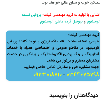
عملکرد خوب و سطح عالی خواهند بود.
آشنایی با تولیدات گروه مهندسی فیلت:
پروفیل تسمه
آلومینیوم
و
پروفیل گرده ماهی آلومینیوم
گروه مهندسی فیلت؛
طراحی نقشه، ساخت قالب اكستروژن و تولید كننده پروفیل
آلومینیوم در مقاطع عمومی و اختصاصی همراه با خدمات
آندایزینگ و رنگ پودری الکترواستاتیک و برشکاری در خدمت
مشتریان محترم و بزرگوار می باشد.
جهت مشاوره فنی و سفارش تماس حاصل فرمایید.
09123018710
02144675798
–
دیدگاهتان را بنویسید