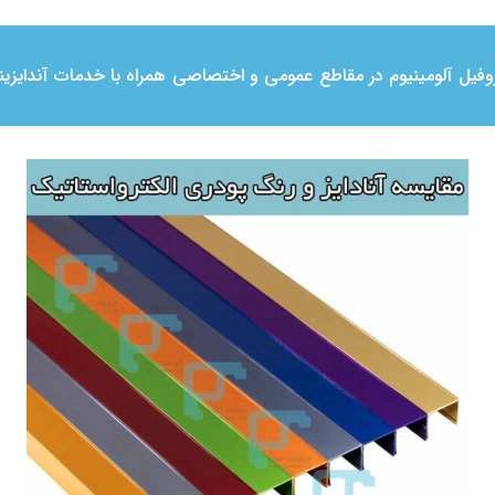
فیل آلومینیوم در مقاطع عمومی و اختصاصی همراه با خدمات آندایز