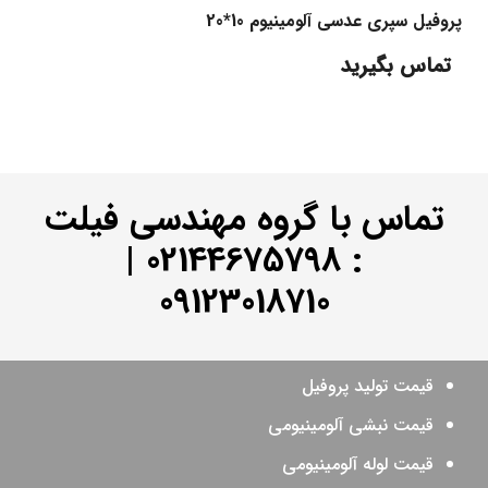
پروفیل سپری عدسی آلومینیوم 10*20
تماس بگیرید
تماس با گروه مهندسی فیلت
|
02144675798
:
09123018710
قیمت تولید پروفیل
قیمت نبشی آلومینیومی
قیمت لوله آلومینیومی