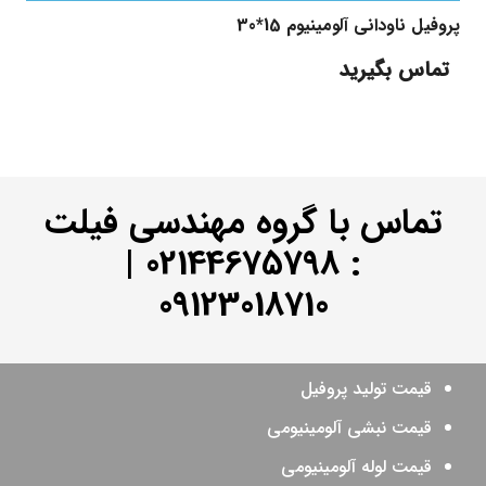
پروفیل ناودانی آلومینیوم 15*30
تماس بگیرید
تماس با گروه مهندسی فیلت
|
02144675798
:
09123018710
قیمت تولید پروفیل
قیمت نبشی آلومینیومی
قیمت لوله آلومینیومی