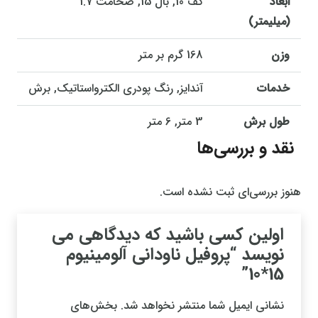
ابعاد
کف 10, بال 15, ضخامت 1.7
(میلیمتر)
وزن
168 گرم بر متر
خدمات
آندایز, رنگ پودری الکترواستاتیک, برش
طول برش
3 متر, 6 متر
نقد و بررسی‌ها
هنوز بررسی‌ای ثبت نشده است.
اولین کسی باشید که دیدگاهی می
نویسد “پروفیل ناودانی آلومینیوم
15*10”
نشانی ایمیل شما منتشر نخواهد شد.
بخش‌های