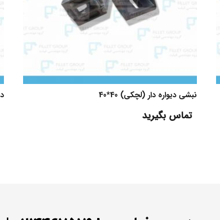
نبشی دیواره دار (لچکی) 40*40
در
تماس بگیرید