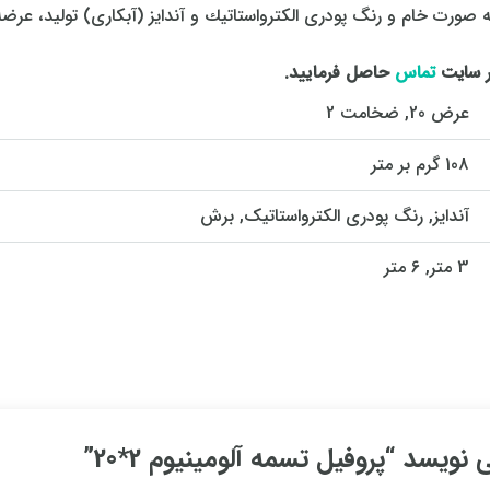
ر سایت
تماس
حاصل فرمایید.
عرض 20, ضخامت 2
108 گرم بر متر
آندایز, رنگ پودری الکترواستاتیک, برش
3 متر, 6 متر
یسد “پروفیل تسمه آلومینیوم 2*20”