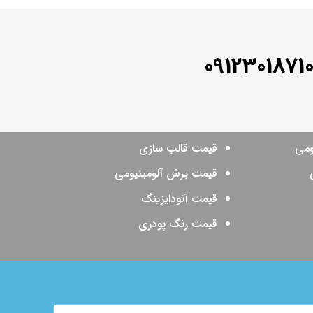
0912301871
ومی
قیمت قالب سازی
قیمت برش آلومینیومی
قیمت آنودایزینگ
قیمت رنگ پودری