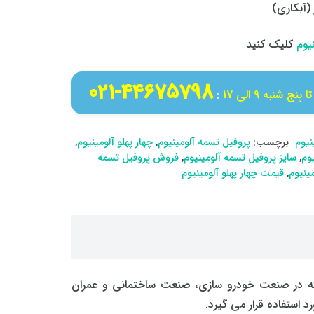
(آبکاری)
یوم
کلیک کنید
44675798-021
پنج شنبه 9 الی 17
:
نیوم
برچسب:
پروفیل تسمه آلومینیوم
,
چهار پهلو آلومینیوم
,
وم
,
سایز پروفیل تسمه آلومینیوم
,
فروش پروفیل تسمه
ینیوم
,
قیمت چهار پهلو آلومینیوم
فیل های تسمه می باشد که در صنعت خودرو سازی، صنعت ساختمانی و عمران
 استفاده قرار می گیرد.