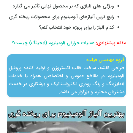
ویژگی های آلیاژی که بر محصول نهایی تأثیر می گذارد
رایج ترین آلیاژهای آلومینیوم برای محصولات ریخته گری
کدام آلیاژ را برای پروژه خود انتخاب کنم؟
مقاله پیشنهادی:
عملیات حرارتی آلومینیوم (ایجینگ) چیست؟
گروه مهندسی فیلت
؛
طراحی نقشه، ساخت قالب اكستروژن و تولید كننده پروفیل
آلومینیوم در مقاطع عمومی و اختصاصی همراه با خدمات
آندایزینگ و رنگ پودری الکترواستاتیک و برشکاری در خدمت
مشتریان محترم و بزرگوار می باشد.